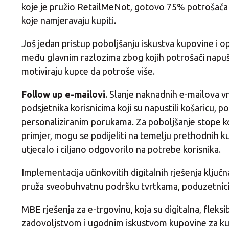
koje je pružio RetailMeNot, gotovo 75% potrošača 
koje namjeravaju kupiti.
Još jedan pristup poboljšanju iskustva kupovine i o
među glavnim razlozima zbog kojih potrošači napušta
motiviraju kupce da potroše više.
Follow up e-mailovi
. Slanje naknadnih e-mailova vr
podsjetnika korisnicima koji su napustili košaricu, 
personaliziranim porukama. Za poboljšanje stope kon
primjer, mogu se podijeliti na temelju prethodnih k
utjecalo i ciljano odgovorilo na potrebe korisnika.
Implementacija učinkovitih digitalnih rješenja ključ
pruža sveobuhvatnu podršku tvrtkama, poduzetnicima 
MBE rješenja za e-trgovinu, koja su digitalna, fleks
zadovoljstvom i ugodnim iskustvom kupovine za kupca