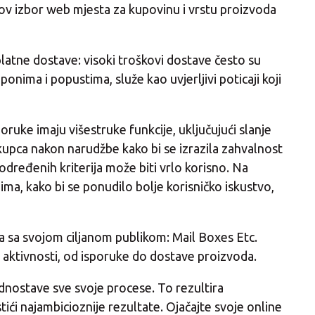
ov izbor web mjesta za kupovinu i vrstu proizvoda
platne dostave: visoki troškovi dostave često su
nima i popustima, služe kao uvjerljivi poticaji koji
oruke imaju višestruke funkcije, uključujući slanje
e kupca nakon narudžbe kako bi se izrazila zahvalnost
dređenih kriterija može biti vrlo korisno. Na
ma, kako bi se ponudilo bolje korisničko iskustvo,
eza sa svojom ciljanom publikom: Mail Boxes Etc.
e aktivnosti, od isporuke do dostave proizvoda.
ednostave sve svoje procese. To rezultira
ći najambicioznije rezultate. Ojačajte svoje online