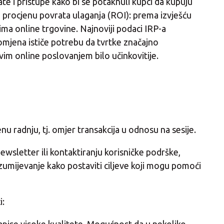
ate i pristupe kako bi se potaknuli kupci da kupuju
 procjenu povrata ulaganja (ROI): prema izvješću
a online trgovine. Najnoviji podaci IRP-a
mjena ističe potrebu da tvrtke značajno
ovim online poslovanjem bilo učinkovitije.
u radnju, tj. omjer transakcija u odnosu na sesije.
ewsletter ili kontaktiranju korisničke podrške,
azumijevanje kako postaviti ciljeve koji mogu pomoći
i: