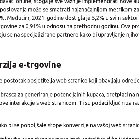
davati online, stoga je sve važnije implementirati nove al
 poslovanja može se smatrati najznačajnijom metrikom za
. Međutim, 2021. godine dostigla je 5,2% u svim sektorim
rgovine za 0,91% u odnosu na prethodnu godinu. Ova pro
ju se na specijalizirane partnere kako bi upravljanje njih
rzija e-trgovine
postotak posjetitelja web stranice koji obavljaju određen
obrasca za generiranje potencijalnih kupaca, pretplati na n
ve interakcije s web stranicom. Ti su podaci ključni za r
ko bi se poboljšale stope konverzije na vašoj web stranic