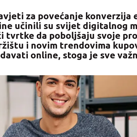
savjeti za povećanje konverzija 
ine učinili su svijet digitalnog
i tvrtke da poboljšaju svoje pro
ržištu i novim trendovima kupov
davati online, stoga je sve važni