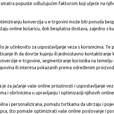
smatra popuste odlučujućim faktorom koji utječe na njih
ptimiziranju konverzija u e-trgovini može biti ponuda bes
ju online košaricu, dok besplatna dostava, zajedno s kupo
lo je učinkovito za uspostavljanje veza s korisnicima. Te p
poticanje ih da dovrše kupnju ili jednostavno kontaktiranj
verzije e-trgovine, segmentiranje korisnika na temelju o
upovina ili interesa pokazanih prema određenim proizvodi
na je za jačanje vaše online prisutnosti i uspostavljanje v
i obrtnicima u upravljanju i optimizaciji njihovih onlin
ibilna i personalizirana, pomažu tvrtkama da ubrzaju i poj
, što pomaže optimizirati vaše online poslovanje i posti