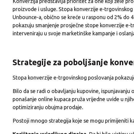
Konverzija predstavlja prioritet za one koji žele pro
proizvode i usluge. Stopa konverzije e-trgovinskog
Unbounce-a, obično se kreće u rasponu od 2% do 4%
pokazuju smanjenje prosječne stope konverzije e-t
interveniraju u svoje marketinške kampanje i oslanja
Strategije za poboljšanje konve
Stopa konverzije e-trgovinskog poslovanja pokazuje 
Bilo da se radi o obavljanju kupovine, ispunjavanju 
ponašanje online kupaca pruža vrijedne uvide u njiho
optimiziranju obujma prodaje.
Postoji mnogo strategija koje se mogu primijeniti ka