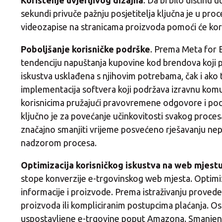
Korištenje uvjerljivog dizajna
. Da bi bilo uistinu
sekundi privuče pažnju posjetitelja ključna je u proce
videozapise na stranicama proizvoda pomoći će kori
Poboljšanje korisničke podrške
. Prema Meta for B
tendenciju napuštanja kupovine kod brendova koji p
iskustva usklađena s njihovim potrebama, čak i ako t
implementacija softvera koji podržava izravnu komuni
korisnicima pružajući pravovremene odgovore i pod
ključno je za povećanje učinkovitosti svakog procesa
značajno smanjiti vrijeme posvećeno rješavanju nepre
nadzorom procesa.
Optimizacija korisničkog iskustva na web mjestu
stope konverzije e-trgovinskog web mjesta. Optimiz
informacije i proizvode. Prema istraživanju prove
proizvoda ili kompliciranim postupcima plaćanja. Os
uspostavljene e-trgovine poput Amazona. Smanjenje b