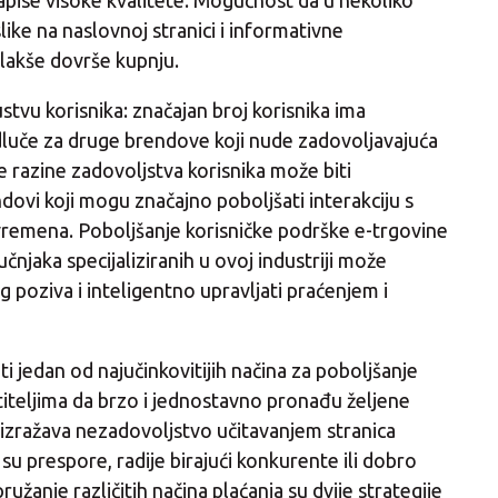
eozapise visoke kvalitete. Mogućnost da u nekoliko
slike na naslovnoj stranici i informativne
 lakše dovrše kupnju.
tvu korisnika: značajan broj korisnika ima
dluče za druge brendove koji nude zadovoljavajuća
e razine zadovoljstva korisnika može biti
dovi koji mogu značajno poboljšati interakciju s
remena. Poboljšanje korisničke podrške e-trgovine
njaka specijaliziranih u ovoj industriji može
g poziva i inteligentno upravljati praćenjem i
 jedan od najučinkovitijih načina za poboljšanje
iteljima da brzo i jednostavno pronađu željene
izražava nezadovoljstvo učitavanjem stranica
u prespore, radije birajući konkurente ili dobro
anje različitih načina plaćanja su dvije strategije