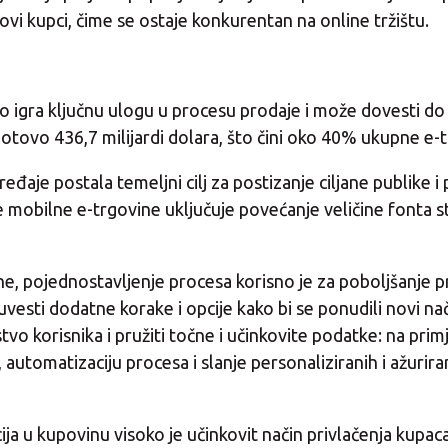
 novi kupci, čime se ostaje konkurentan na online tržištu.
o igra ključnu ulogu u procesu prodaje i može dovesti d
gotovo 436,7 milijardi dolara, što čini oko 40% ukupne e-
eđaje postala temeljni cilj za postizanje ciljane publike
e mobilne e-trgovine uključuje povećanje veličine fonta s
ne, pojednostavljenje procesa korisno je za poboljšanje p
 uvesti dodatne korake i opcije kako bi se ponudili novi na
o korisnika i pružiti točne i učinkovite podatke: na primj
automatizaciju procesa i slanje personaliziranih i ažurira
ja u kupovinu visoko je učinkovit način privlačenja kupa