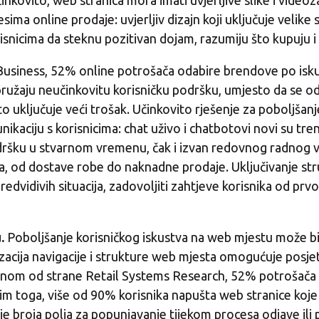
 učinkovito, web stranica mora imati uvjerljive slike i vid
sima online prodaje: uvjerljiv dizajn koji uključuje velike 
snicima da steknu pozitivan dojam, razumiju što kupuju i
usiness, 52% online potrošača odabire brendove po iskus
ružaju neučinkovitu korisničku podršku, umjesto da se o
o uključuje veći trošak. Učinkovito rješenje za poboljšanj
kaciju s korisnicima: chat uživo i chatbotovi novi su tren
ršku u stvarnom vremenu, čak i izvan redovnog radnog v
, od dostave robe do naknadne prodaje. Uključivanje struč
dvidivih situacija, zadovoljiti zahtjeve korisnika od prvo
.
Poboljšanje korisničkog iskustva na web mjestu može biti
acija navigacije i strukture web mjesta omogućuje posjet
denom od strane Retail Systems Research, 52% potrošača 
im toga, više od 90% korisnika napušta web stranice koje s
roja polja za popunjavanje tijekom procesa odjave ili pruž