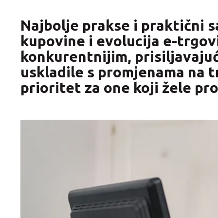
Uvoz
Vanjsko oglašavanje
Najbolje prakse i praktični 
kupovine i evolucija e-trgov
konkurentnijim, prisiljavajuć
uskladile s promjenama na t
prioritet za one koji žele pro