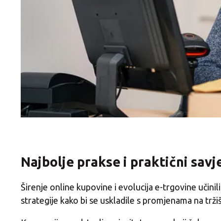
Najbolje prakse i praktični sav
Širenje online kupovine i evolucija e-trgovine učinil
strategije kako bi se uskladile s promjenama na trž