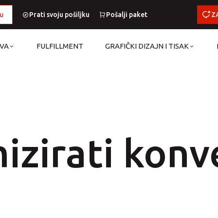
u
Prati svoju pošiljku
Pošalji paket
Z
AVA
FULFILLMENT
GRAFIČKI DIZAJN I TISAK
izirati konv