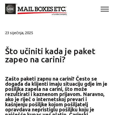
23 siječnja, 2025
Što učiniti kada je paket
zapeo na carini?
Zašto paketi zapnu na carini? Često se
događa da klijenti imaju situaciju gdje im je
pošiljka zapela na carini, što može
rezultirati i kaznenom prijavom. Naravno,
ako je riječ o internetskoj prevari i
kašnjenju pošiljke kojom pošiljatelj
opravdava nepristiglu pošiljku koju je
najčešće kupac već platio. Carinski