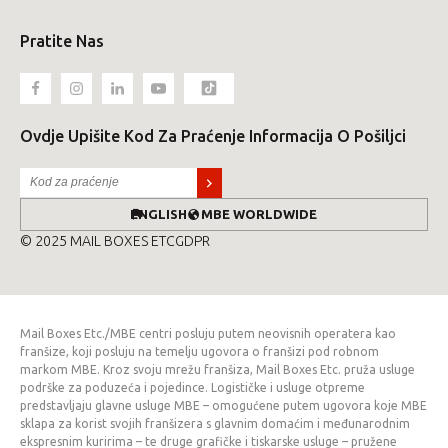
Pratite Nas
Ovdje Upišite Kod Za Praćenje Informacija O Pošiljci
ENGLISH
MBE WORLDWIDE
© 2025 MAIL BOXES ETC
GDPR
Mail Boxes Etc./MBE centri posluju putem neovisnih operatera kao
franšize, koji posluju na temelju ugovora o franšizi pod robnom
markom MBE. Kroz svoju mrežu franšiza, Mail Boxes Etc. pruža usluge
podrške za poduzeća i pojedince. Logističke i usluge otpreme
predstavljaju glavne usluge MBE – omogućene putem ugovora koje MBE
sklapa za korist svojih franšizera s glavnim domaćim i međunarodnim
ekspresnim kuririma – te druge grafičke i tiskarske usluge – pružene