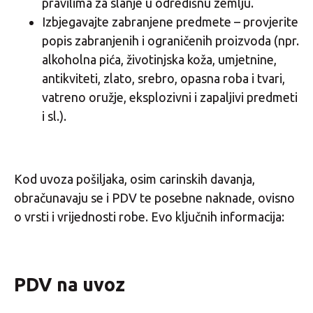
pravilima za slanje u odredišnu zemlju.
Izbjegavajte zabranjene predmete – provjerite
popis zabranjenih i ograničenih proizvoda (npr.
alkoholna pića, životinjska koža, umjetnine,
antikviteti, zlato, srebro, opasna roba i tvari,
vatreno oružje, eksplozivni i zapaljivi predmeti
i sl.).
Kod uvoza pošiljaka, osim carinskih davanja,
obračunavaju se i PDV te posebne naknade, ovisno
o vrsti i vrijednosti robe. Evo ključnih informacija:
PDV na uvoz