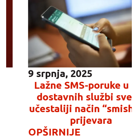
9 srpnja, 2025
Lažne SMS-poruke u ime
dostavnih službi sve su
učestaliji način “smishing”
prijevara
OPŠIRNIJE