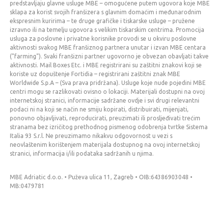
predstavljaju glavne usluge MBE – omogućene putem ugovora koje MBE
sklapa za korist svojih franšizera s glavnim domaćim i međunarodnim
ekspresnim kuririma – te druge grafičke i tiskarske usluge – pružene
izravno ili na temelju ugovora s velikim tiskarskim centrima. Promocija
usluga za poslovne i privatne korisnike provodi se u okviru poslovne
aktivnosti svakog MBE franšiznog partnera unutar i izvan MBE centara
("farming"). Svaki franšizni partner ugovorno je obvezan obavljati takve
aktivnosti. Mail Boxes Etc. i MBE registrirani su zaštitni znakovi koji se
koriste uz dopuštenje Fortidia – registrirani zaštitni znak MBE
Worldwide S.p.A – (Sva prava pridržana). Usluge koje nude pojedini MBE
centri mogu se razlikovati ovisno o lokaciji. Materijali dostupni na ovoj
internetskoj stranici, informacije sadržane ovdje i svi drugi relevantni
podaci ni na koji se način ne smiju kopirati, distribuirati, mijenjati,
ponovno objavljivati, reproducirati, preuzimati ili prosljeđivati trećim
stranama bez izričitog prethodnog pismenog odobrenja tvrtke Sistema
Italia 93 S.r.l. Ne preuzimamo nikakvu odgovornost u vezi s
neovlaštenim korištenjem materijala dostupnog na ovoj internetskoj
stranici, informacija i/ili podataka sadržanih u njima.
MBE Adriatic d.o.o. • Puževa ulica 11, Zagreb • OIB:64386903048 •
MB:0479781