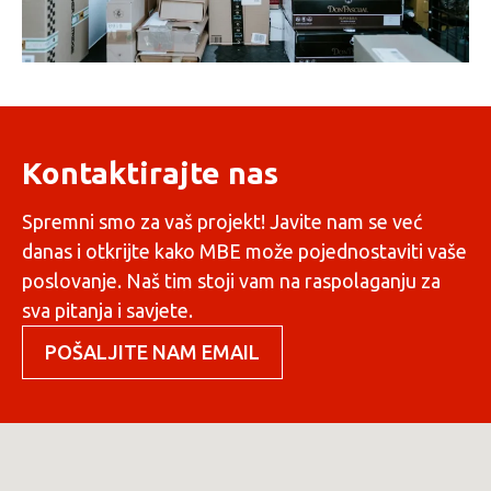
Kontaktirajte nas
Spremni smo za vaš projekt! Javite nam se već
danas i otkrijte kako MBE može pojednostaviti vaše
poslovanje. Naš tim stoji vam na raspolaganju za
sva pitanja i savjete.
POŠALJITE NAM EMAIL