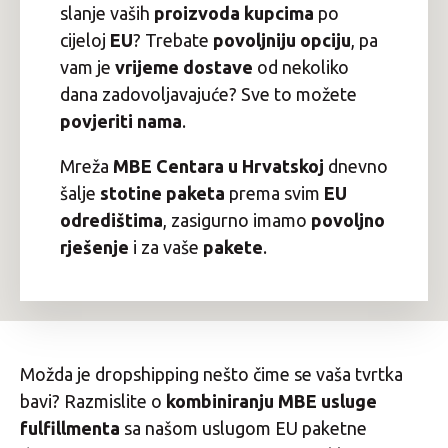
slanje vaših
proizvoda
kupcima
po
cijeloj
EU
? Trebate
povoljniju opciju
, pa
vam je
vrijeme dostave
od nekoliko
dana zadovoljavajuće? Sve to možete
povjeriti nama
.
Mreža
MBE Centara u Hrvatskoj
dnevno
šalje
stotine paketa
prema svim
EU
odredištima
, zasigurno imamo
povoljno
rješenje
i za vaše
pakete
.
Možda je dropshipping nešto čime se vaša tvrtka
bavi? Razmislite o
kombiniranju MBE usluge
fulfillmenta
sa našom uslugom EU paketne