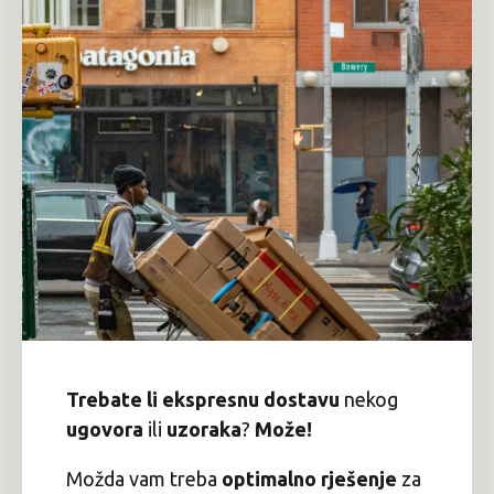
Trebate li ekspresnu dostavu
nekog
ugovora
ili
uzoraka
?
Može!
Možda vam treba
optimalno rješenje
za