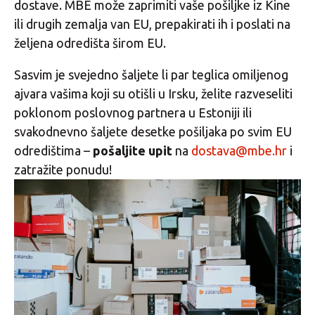
dostave. MBE može zaprimiti vaše pošiljke iz Kine
ili drugih zemalja van EU, prepakirati ih i poslati na
željena odredišta širom EU.
Sasvim je svejedno šaljete li par teglica omiljenog
ajvara vašima koji su otišli u Irsku, želite razveseliti
poklonom poslovnog partnera u Estoniji ili
svakodnevno šaljete desetke pošiljaka po svim EU
odredištima –
pošaljite upit
na
dostava@mbe.hr
i
zatražite ponudu!