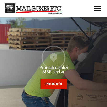
Pronađi najbliži
MBE centar
PRONAĐI