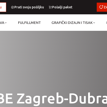
u
Prati svoju pošiljku
Pošalji paket
Z
AVA
FULFILLMENT
GRAFIČKI DIZAJN I TISAK
E Zagreb-Dubr