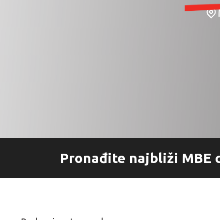
Uvoz
Vanjsko oglašavanje
Pronađite najbliži MBE 