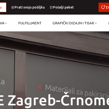
u
Prati svoju pošiljku
Pošalji paket
Z
AVA
FULFILLMENT
GRAFIČKI DIZAJN I TISAK
 Zagreb-Črnom