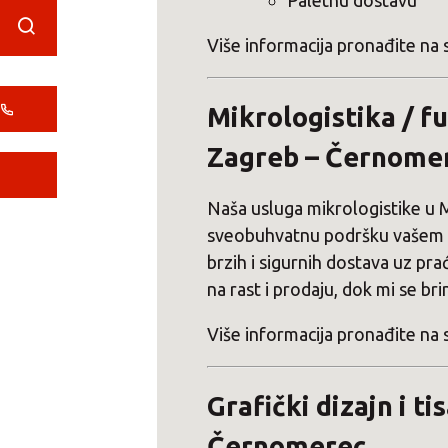
Paletnu dostavu
Više informacija pronađite na 
Mikrologistika / f
Zagreb – Černome
Naša usluga mikrologistike u
sveobuhvatnu podršku vašem po
brzih i sigurnih dostava uz p
na rast i prodaju, dok mi se bri
Više informacija pronađite na 
Grafički dizajn i t
Černomerec