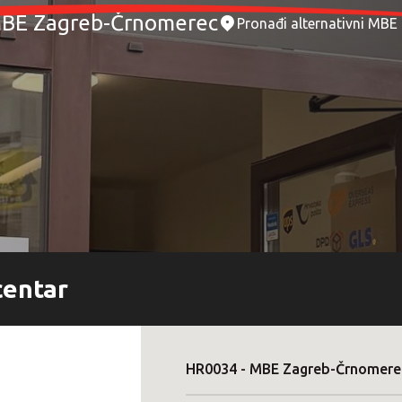
BE Zagreb-Črnomerec
Pronađi alternativni MBE
centar
HR0034
-
MBE Zagreb-Črnomere