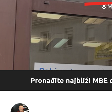
Uvoz
Vanjsko oglašavanje
M
Pronađite najbliži MBE 