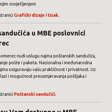
njim osvjetljenjem
stranici
Grafički dizajn i tisak
.
sandučića u MBE poslovnici
rec
omerec nudi uslugu najma poštanskih sandučića,
manje pošte i paketa. Nacionalna i međunarodna
ajma osiguravaju vašu praktičnost i privatnost. Uz
lazi i mogućnost preusmjeravanja pošiljaka i
stranici
Poštanski sandučići
.