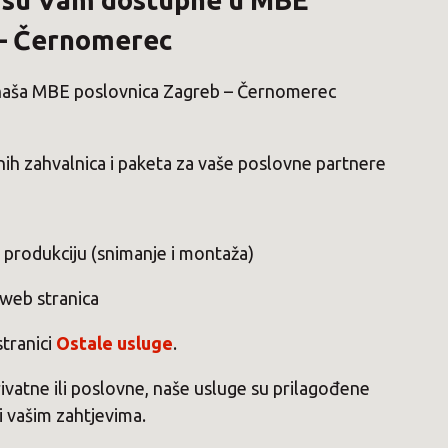
e su Vam dostupne u MBE
 – Černomerec
naša MBE poslovnica Zagreb – Černomerec
nih zahvalnica i paketa za vaše poslovne partnere
 produkciju (snimanje i montaža)
 web stranica
stranici
Ostale usluge
.
ivatne ili poslovne, naše usluge su prilagođene
i vašim zahtjevima.