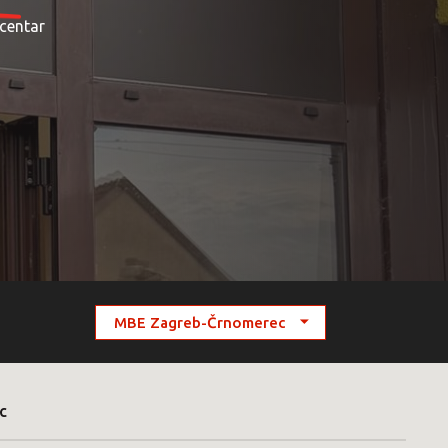
 centar
c