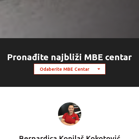
Pronađite najbliži MBE centar
Bernardica Kopilaš Kokotović