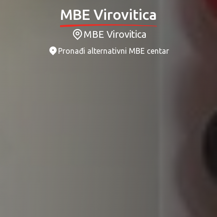
MBE Virovitica
MBE Virovitica
Pronađi alternativni MBE centar