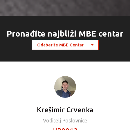
Pronađite najbliži MBE centar
Krešimir Crvenka
Voditelj Poslovnice